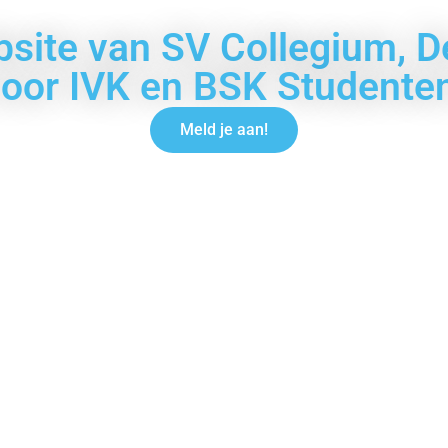
site van SV Collegium, De
oor IVK en BSK Studente
Meld je aan!