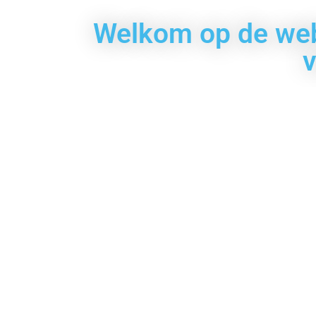
Welkom op de web
v