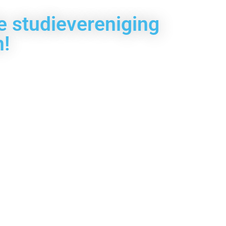
 studievereniging
n!