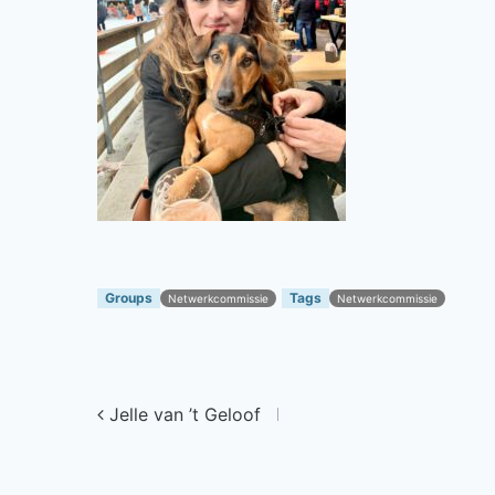
Groups
Tags
Netwerkcommissie
Netwerkcommissie
Jelle van ’t Geloof
Post navigation