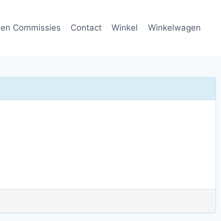
 en Commissies
Contact
Winkel
Winkelwagen