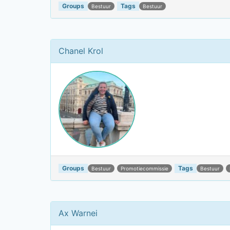
Groups
Tags
Bestuur
Bestuur
Chanel Krol
Groups
Tags
Bestuur
Promotiecommissie
Bestuur
Ax Warnei