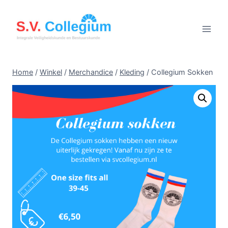
Doorgaan
naar
inhoud
Home
/
Winkel
/
Merchandice
/
Kleding
/
Collegium Sokken